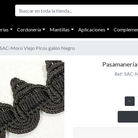
rías
Cordonería
Mantillas
Aplicaciones
Complemen
SAC-Moro Viejo Picos galón Negro
Pasamanería 
Ref: SAC-M
Next