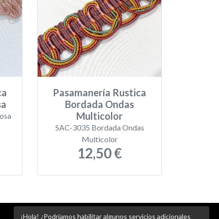
ca
Pasamanería Rustica
sa
Bordada Ondas
Multicolor
osa
SAC-3035 Bordada Ondas
Multicolor
12,50 €
¡Hola! ¿Podríamos habilitar algunos servicios adicionales