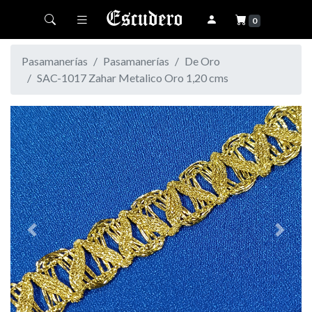
Toggle navigation
0
Pasamanerías
Pasamanerías
De Oro
SAC-1017 Zahar Metalico Oro 1,20 cms
Previous
Next