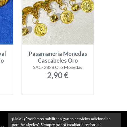
val
Pasamanería Monedas
do
Cascabeles Oro
SAC- 2828 Oro Monedas
2,90 €
¡Hola! ¿Podríamos habilitar algunos servicios adicionales
para
Analytics
? Siempre podrá cambiar o retirar su