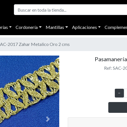
rías
Cordonería
Mantillas
Aplicaciones
Complemen
AC-2017 Zahar Metalico Oro 2 cms
Pasamanería
Ref: SAC-2
Next