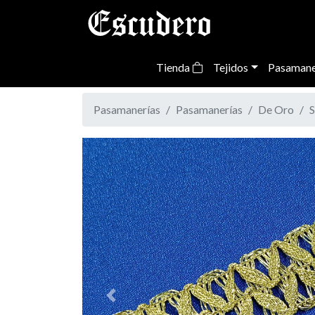
Tienda
Tejidos
Pasamane
Pasamanerías
Pasamanerías
De Oro
S
Previous