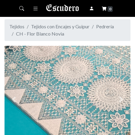
Toggle navigation
0
Tejidos
Tejidos con Encajes y Guipur
Pedrería
CH - Flor Blanco Novia
Previous
Next