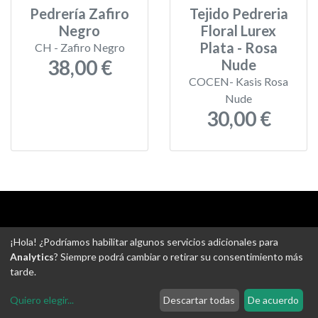
Pedrería Zafiro
Tejido Pedreria
Negro
Floral Lurex
Plata - Rosa
CH - Zafiro Negro
38,00 €
Nude
COCEN- Kasis Rosa
Nude
30,00 €
Aviso legal
-
Política de privacidad
-
Política de devoluciones
¡Hola! ¿Podríamos habilitar algunos servicios adicionales para
-
Gastos de envío
-
Uso de cookies
-
Ajustes de Cookies
Analytics
? Siempre podrá cambiar o retirar su consentimiento más
tarde.
@ Tejidos escudero web
Quiero elegir
...
Descartar todas
De acuerdo