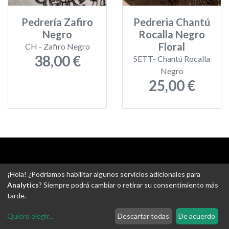
Pedrería Zafiro
Pedreria Chantú
Negro
Rocalla Negro
Floral
CH - Zafiro Negro
38,00 €
SETT- Chantú Rocalla
Negro
25,00 €
Aviso legal
-
Política de privacidad
-
Política de devoluciones
¡Hola! ¿Podríamos habilitar algunos servicios adicionales para
-
Gastos de envío
-
Uso de cookies
-
Ajustes de Cookies
Analytics
? Siempre podrá cambiar o retirar su consentimiento más
tarde.
@ Tejidos escudero web
Quiero elegir
...
Descartar todas
De acuerdo