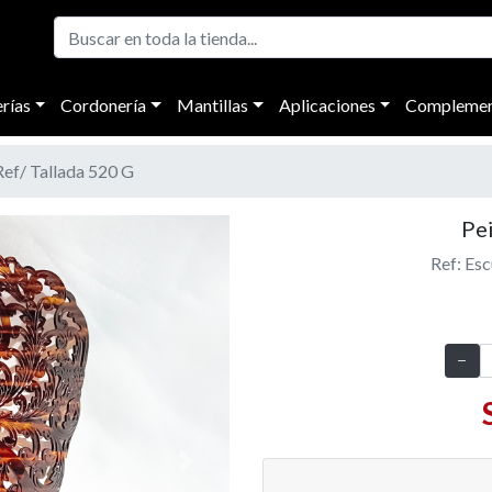
rías
Cordonería
Mantillas
Aplicaciones
Complemen
Ref/ Tallada 520 G
Pei
Ref: Esc
Next