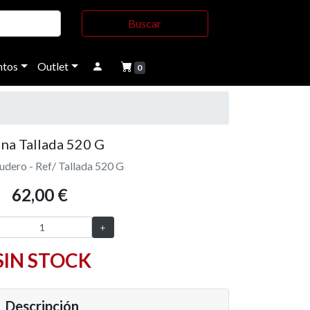
Buscar
tos
Outlet
0
na Tallada 520 G
udero - Ref/ Tallada 520 G
62,00 €
SIN STOCK
Descripción