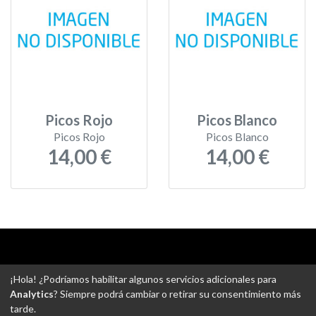
Picos Rojo
Picos Blanco
Picos Rojo
Picos Blanco
14,00 €
14,00 €
Aviso legal
-
Política de privacidad
-
Política de devoluciones
¡Hola! ¿Podríamos habilitar algunos servicios adicionales para
-
Gastos de envío
-
Uso de cookies
-
Ajustes de Cookies
Analytics
? Siempre podrá cambiar o retirar su consentimiento más
tarde.
@ Tejidos escudero web