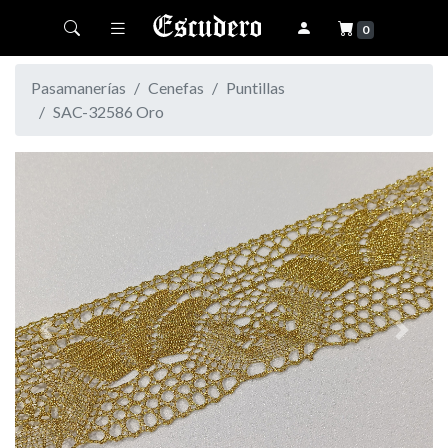
Toggle navigation
0
Pasamanerías
Cenefas
Puntillas
SAC-32586 Oro
Previous
Next