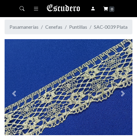
Toggle navigation
0
Pasamanerías
Cenefas
Puntillas
SAC-0039 Plata
Previous
Next