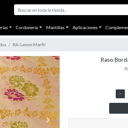
rías
Cordonería
Mantillas
Aplicaciones
Complemen
dos
RA-Lenon Marfil
Raso Borda
R
Next