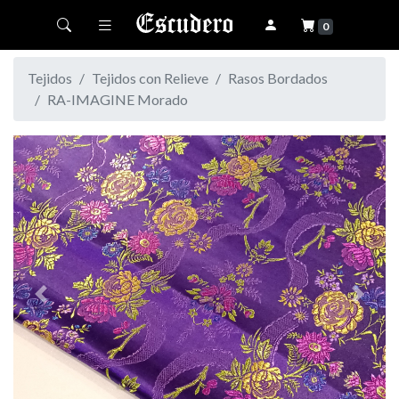
Toggle navigation
0
Tejidos
Tejidos con Relieve
Rasos Bordados
RA-IMAGINE Morado
Previous
Next