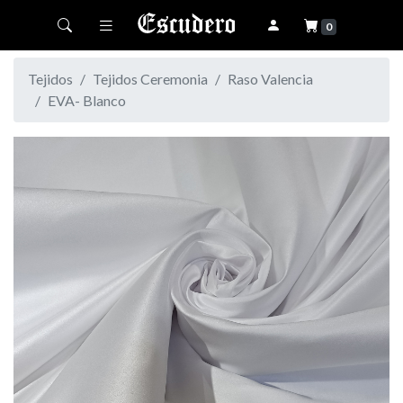
Toggle navigation
0
Tejidos
Tejidos Ceremonia
Raso Valencia
EVA- Blanco