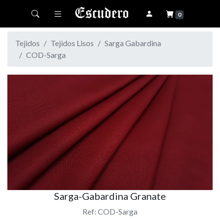
Toggle navigation
0
Tejidos
Tejidos Lisos
Sarga Gabardina
COD-Sarga
Sarga-Gabardina Granate
Ref: COD-Sarga