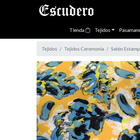
Tienda
Tejidos
Pasamane
Tejidos
Tejidos Ceremonia
Satén Estam
Previous