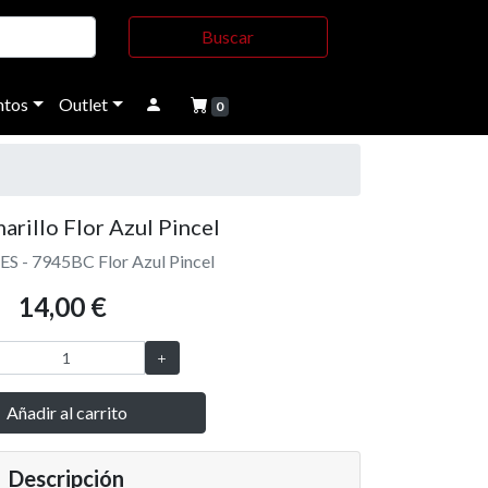
Buscar
tos
Outlet
0
arillo Flor Azul Pincel
S - 7945BC Flor Azul Pincel
14,00 €
Añadir al carrito
Descripción