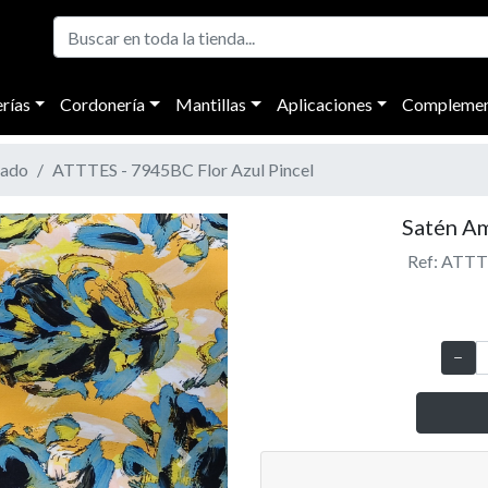
rías
Cordonería
Mantillas
Aplicaciones
Complemen
pado
ATTTES - 7945BC Flor Azul Pincel
Satén Am
Ref: ATTTE
Next