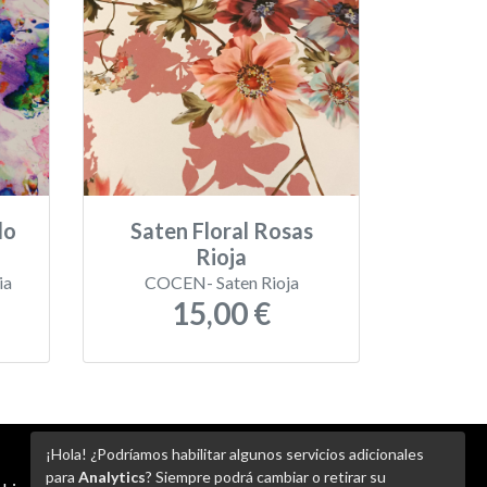
do
Saten Floral Rosas
Rioja
ia
COCEN- Saten Rioja
15,00 €
¡Hola! ¿Podríamos habilitar algunos servicios adicionales
para
Analytics
? Siempre podrá cambiar o retirar su