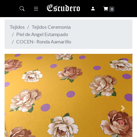
Toggle navigation
0
Tejidos
Tejidos Ceremonia
Piel de Angel Estampado
COCEN- Ronda Aamarillo
Previous
Next