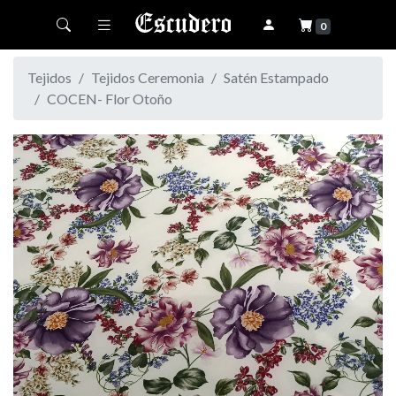
Toggle navigation
0
Tejidos
Tejidos Ceremonia
Satén Estampado
COCEN- Flor Otoño
Previous
Next