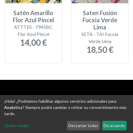
Satén Amarillo
Saten Fusión
Flor Azul Pincel
Fucxia Verde
Lima
ATTTES - 7945BC
Flor Azul Pincel
SETA - TAI Fucxia
14,00 €
Verde Lima
18,50 €
Aviso legal
-
Política de privacidad
-
Política de devoluciones
¡Hola! ¿Podríamos habilitar algunos servicios adicionales para
-
Gastos de envío
-
Uso de cookies
-
Ajustes de Cookies
Analytics
? Siempre podrá cambiar o retirar su consentimiento más
tarde.
@ Tejidos escudero web
Quiero elegir
...
Descartar todas
De acuerdo