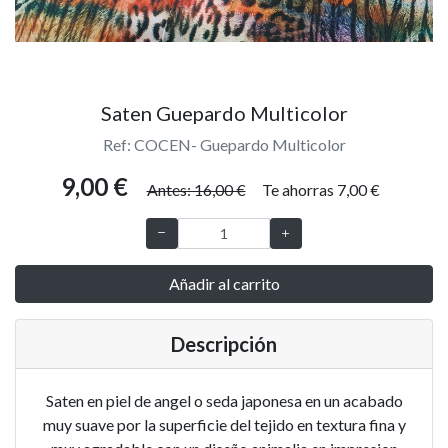
Saten Guepardo Multicolor
Ref: COCEN- Guepardo Multicolor
9,00 €
Antes: 16,00 €
Te ahorras 7,00 €
Añadir al carrito
Descripción
Saten en piel de angel o seda japonesa en un acabado
muy suave por la superficie del tejido en textura fina y