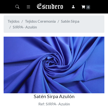
Toggle navigation
0
Tejidos
Tejidos Ceremonia
Satén Sirpa
SIRPA- Azulón
Satén Sirpa Azulón
Ref: SIRPA- Azulón