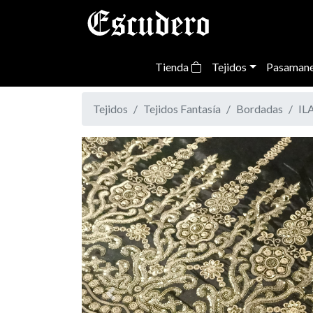
Tienda
Tejidos
Pasamane
Tejidos
Tejidos Fantasía
Bordadas
IL
Previous