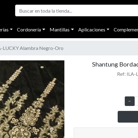
rías
Cordonería
Mantillas
Aplicaciones
Complemen
A-LUCKY Alambra Negro-Oro
Shantung Borda
Ref: ILA
Next