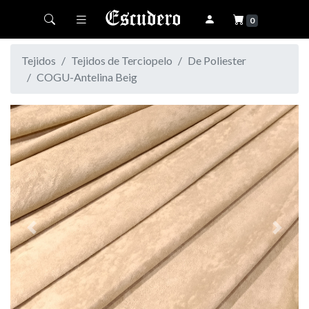
Toggle navigation
0
Tejidos
Tejidos de Terciopelo
De Poliester
COGU-Antelina Beig
Previous
Next