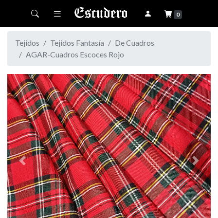
Toggle navigation
0
Tejidos
Tejidos Fantasía
De Cuadros
AGAR-Cuadros Escoces Rojo
Previous
Next