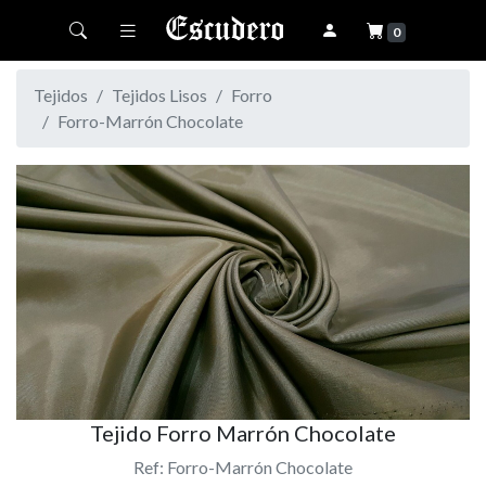
Toggle navigation
0
Tejidos
Tejidos Lisos
Forro
Forro-Marrón Chocolate
Tejido Forro Marrón Chocolate
Ref: Forro-Marrón Chocolate