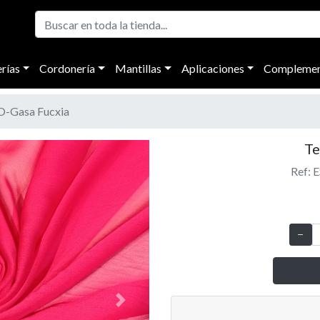
rías
Cordonería
Mantillas
Aplicaciones
Complemen
-Gasa Fucxia
Te
Ref: 
Next