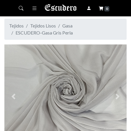
Toggle navigation
0
Tejidos
Tejidos Lisos
Gasa
ESCUDERO-Gasa Gris Perla
Previous
Next