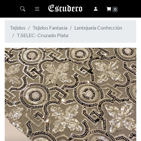
Toggle navigation
0
Tejidos
Tejidos Fantasía
Lentejuela Confección
T.SELEC- Cruzado Plata
Previous
Next