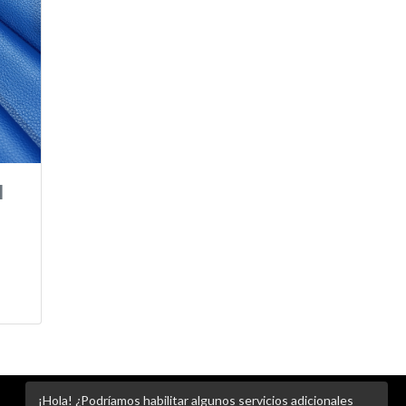
l
¡Hola! ¿Podríamos habilitar algunos servicios adicionales