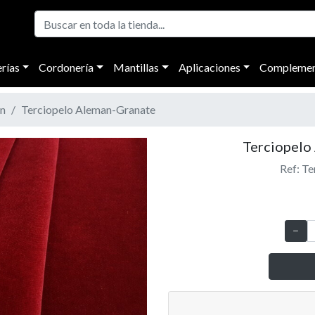
rías
Cordonería
Mantillas
Aplicaciones
Complemen
n
Terciopelo Aleman-Granate
Terciopelo
Ref: T