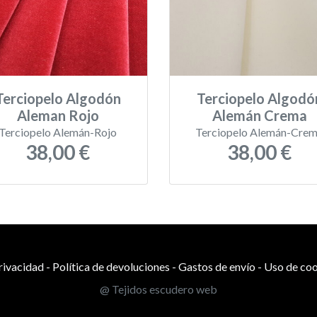
Terciopelo Algodón
Terciopelo Algodó
Aleman Rojo
Alemán Crema
Terciopelo Alemán-Rojo
Terciopelo Alemán-Cre
38,00 €
38,00 €
privacidad
-
Política de devoluciones
-
Gastos de envío
-
Uso de coo
@ Tejidos escudero web