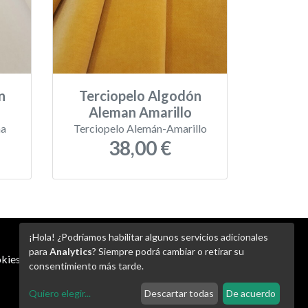
n
Terciopelo Algodón
Aleman Amarillo
ma
Terciopelo Alemán-Amarillo
38,00 €
¡Hola! ¿Podríamos habilitar algunos servicios adicionales
para
Analytics
? Siempre podrá cambiar o retirar su
kies
-
Ajustes de Cookies
consentimiento más tarde.
Quiero elegir
...
Descartar todas
De acuerdo