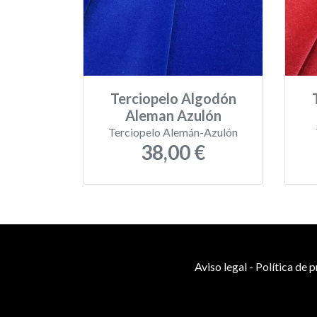
Terciopelo Algodón
Aleman Azulón
Terciopelo Alemán-Azulón
38,00 €
Aviso legal
-
Política de 