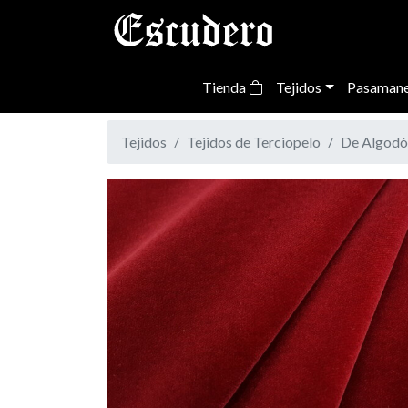
Tienda
Tejidos
Pasamane
Tejidos
Tejidos de Terciopelo
De Algodó