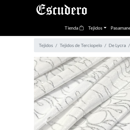
Tienda
Tejidos
Pasamane
Tejidos
Tejidos de Terciopelo
De Lycra
Previous