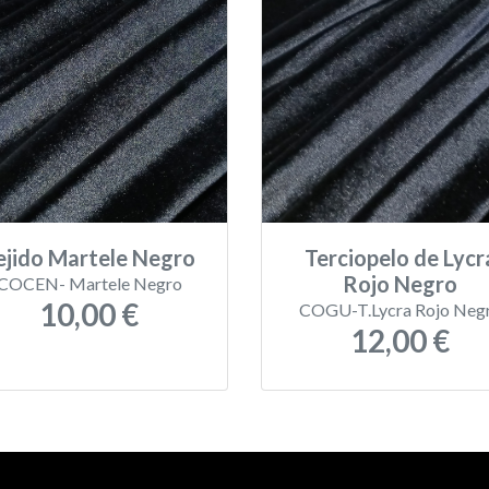
ejido Martele Negro
Terciopelo de Lycr
Rojo Negro
COCEN- Martele Negro
10,00 €
COGU-T.Lycra Rojo Neg
12,00 €