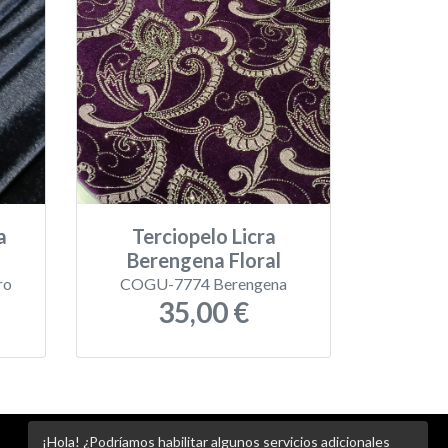
a
Terciopelo Licra
Berengena Floral
ro
COGU-7774 Berengena
35,00 €
¡Hola! ¿Podríamos habilitar algunos servicios adicionales