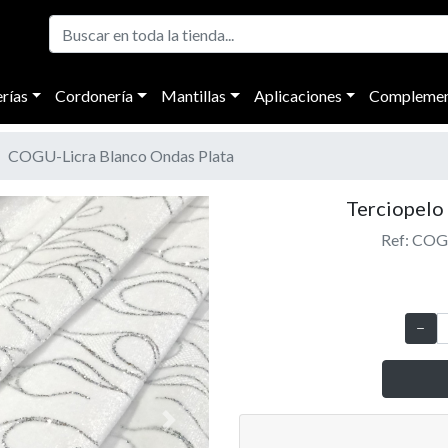
rías
Cordonería
Mantillas
Aplicaciones
Complemen
COGU-Licra Blanco Ondas Plata
Terciopelo
Ref: COG
Next