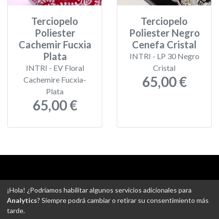
Terciopelo
Terciopelo
Poliester
Poliester Negro
Cachemir Fucxia
Cenefa Cristal
Plata
INTRI - LP 30 Negro
INTRI - EV Floral
Cristal
65,00 €
Cachemire Fucxia-
Plata
65,00 €
Aviso legal
-
Política de privacidad
-
Política de devoluciones
¡Hola! ¿Podríamos habilitar algunos servicios adicionales para
-
Gastos de envío
-
Uso de cookies
-
Ajustes de Cookies
Analytics
? Siempre podrá cambiar o retirar su consentimiento más
tarde.
@ Tejidos escudero web