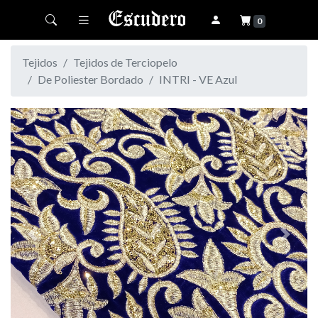
Toggle navigation
0
Tejidos
Tejidos de Terciopelo
De Poliester Bordado
INTRI - VE Azul
Previous
Next