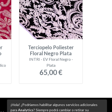
er
Terciopelo Poliester
o
Floral Negro Plata
INTRI - EV Floral Negro -
lico
Plata
65,00 €
¡Hola! ¿Podríamos habilitar algunos servicios adicionales
para
Analytics
? Siempre podrá cambiar o retirar su