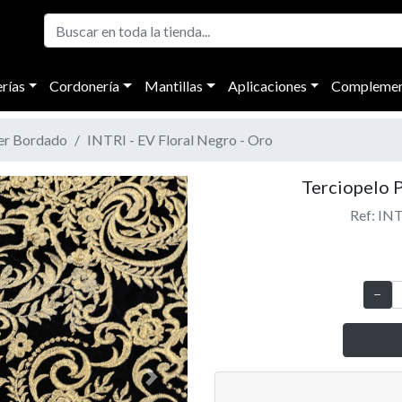
rías
Cordonería
Mantillas
Aplicaciones
Complemen
ter Bordado
INTRI - EV Floral Negro - Oro
Terciopelo 
Ref: INT
Next