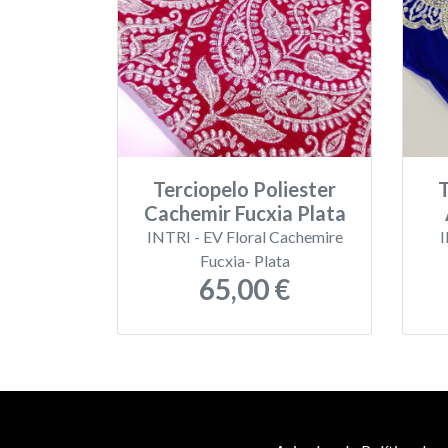
Terciopelo Poliester
T
Cachemir Fucxia Plata
INTRI - EV Floral Cachemire
I
Fucxia- Plata
65,00 €