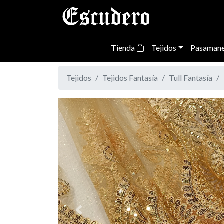
Tienda
Tejidos
Pasamane
Tejidos
Tejidos Fantasía
Tull Fantasía
Previous