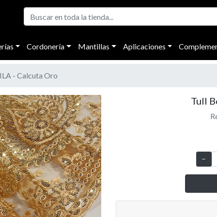
rías
Cordonería
Mantillas
Aplicaciones
Complemen
ILA - Calcuta Oro
Tull 
Re
Next