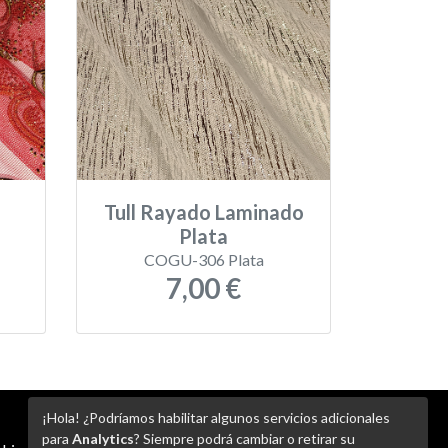
a
Tull Rayado Laminado
Plata
COGU-306 Plata
7,00 €
¡Hola! ¿Podríamos habilitar algunos servicios adicionales
para
Analytics
? Siempre podrá cambiar o retirar su