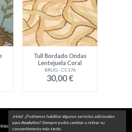
e
Tull Bordado Ondas
Lentejuela Coral
BRUG - CC176
30,00 €
¡Hola! ¿Podríamos habilitar algunos servicios adicionales
para
Analytics
? Siempre podrá cambiar o retirar su
kies
-
Ajustes de Cookies
consentimiento más tarde.