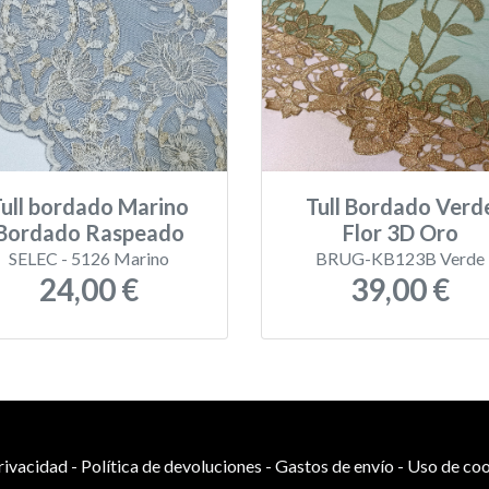
ull bordado Marino
Tull Bordado Verd
Bordado Raspeado
Flor 3D Oro
SELEC - 5126 Marino
BRUG-KB123B Verde
24,00 €
39,00 €
privacidad
-
Política de devoluciones
-
Gastos de envío
-
Uso de coo