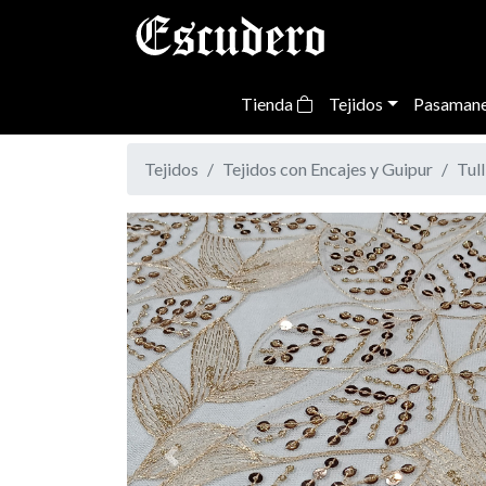
Tienda
Tejidos
Pasamane
Tejidos
Tejidos con Encajes y Guipur
Tul
Previous