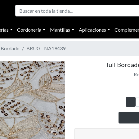
rías
Cordonería
Mantillas
Aplicaciones
Complemen
l Bordado
BRUG - NA19439
Tull Bordad
Re
Next