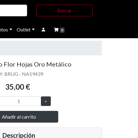
Buscar
tos
Outlet
0
o Flor Hojas Oro Metálico
f: BRUG - NA19439
35,00 €
Añadir al carrito
Descripción