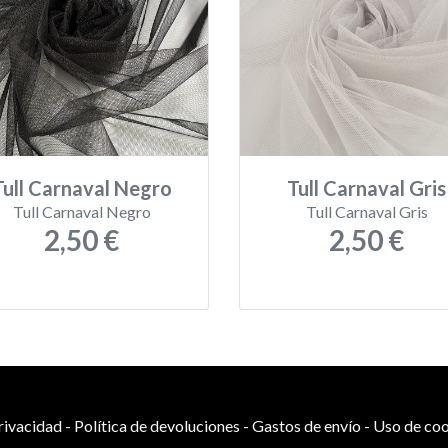
Tull Carnaval Negro
Tull Carnaval Gris
Tull Carnaval Negro
Tull Carnaval Gris
2,50 €
2,50 €
privacidad
-
Política de devoluciones
-
Gastos de envío
-
Uso de coo