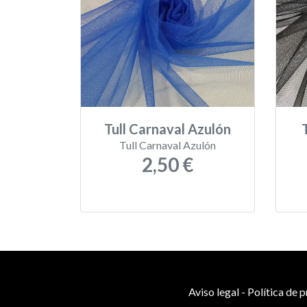
Tull Carnaval Azulón
Tull Carnaval Azulón
2,50 €
Aviso legal
-
Política de 