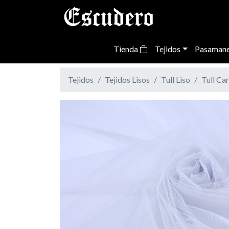
Tienda
Tejidos
Pasamane
Tejidos
Tejidos Lisos
Tull Liso
Tull Ca