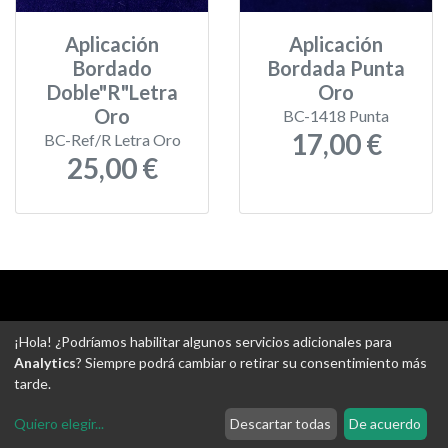
Aplicación
Aplicación
Bordado
Bordada Punta
Doble"R"Letra
Oro
Oro
BC-1418 Punta
17,00 €
BC-Ref/R Letra Oro
25,00 €
Aviso legal
-
Política de privacidad
-
Política de devoluciones
¡Hola! ¿Podríamos habilitar algunos servicios adicionales para
-
Gastos de envío
-
Uso de cookies
-
Ajustes de Cookies
Analytics
? Siempre podrá cambiar o retirar su consentimiento más
tarde.
@ Tejidos escudero web
Quiero elegir
...
Descartar todas
De acuerdo