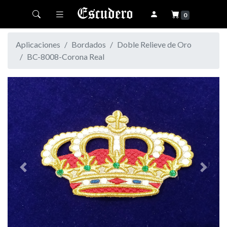
Toggle navigation
0
Aplicaciones
Bordados
Doble Relieve de Oro
BC-8008-Corona Real
Previous
Next