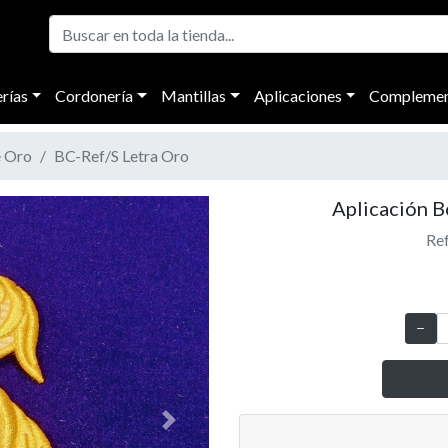
rías
Cordonería
Mantillas
Aplicaciones
Complemen
e Oro
BC-Ref/S Letra Oro
Aplicación 
Ref
Next