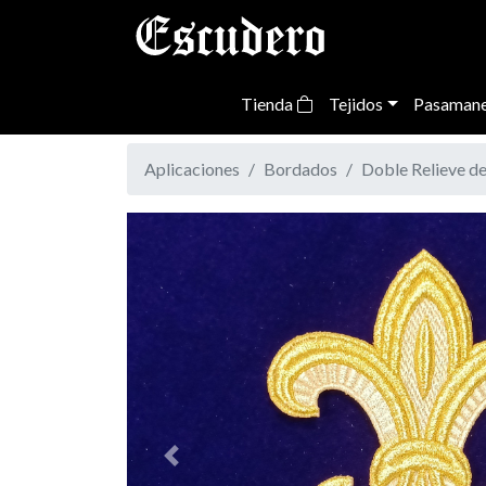
Tienda
Tejidos
Pasamane
Aplicaciones
Bordados
Doble Relieve d
Previous