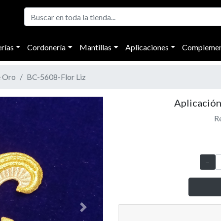
rías
Cordonería
Mantillas
Aplicaciones
Complemen
e Oro
BC-5608-Flor Liz
Aplicación
Re
Next