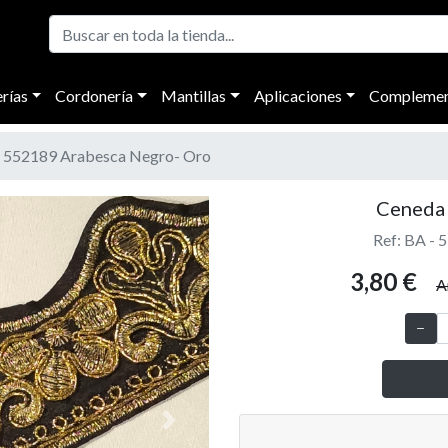
rías
Cordonería
Mantillas
Aplicaciones
Complemen
- 552189 Arabesca Negro- Oro
Ceneda 
Ref: BA -
3,80 €
A
Next