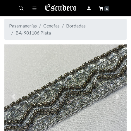
Toggle navigation
0
Pasamanerías
Cenefas
Bordadas
BA-981186 Plata
Previous
Next