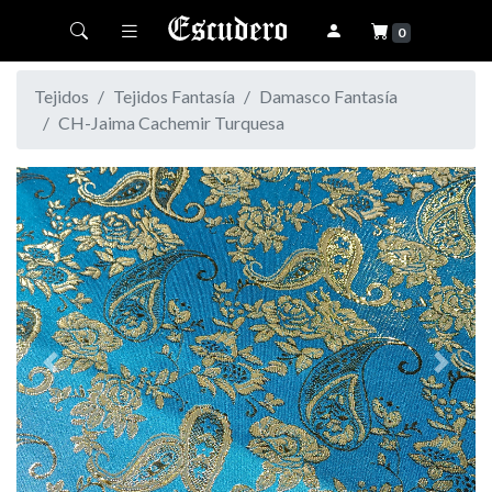
Toggle navigation
0
Tejidos
Tejidos Fantasía
Damasco Fantasía
CH-Jaima Cachemir Turquesa
Previous
Next