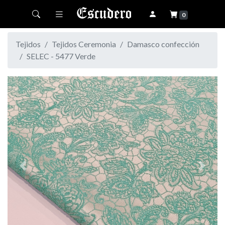
Toggle navigation
0
Tejidos
Tejidos Ceremonia
Damasco confección
SELEC - 5477 Verde
Previous
Next