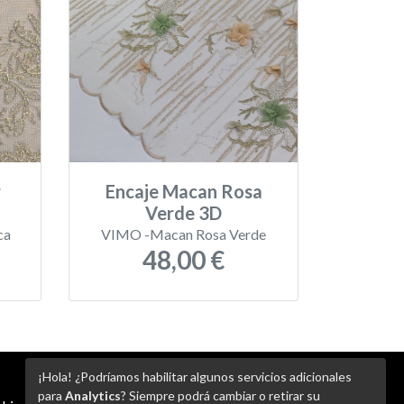
r
Encaje Macan Rosa
Verde 3D
ca
VIMO -Macan Rosa Verde
48,00 €
¡Hola! ¿Podríamos habilitar algunos servicios adicionales
para
Analytics
? Siempre podrá cambiar o retirar su