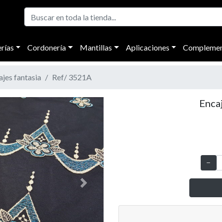
rías
Cordonería
Mantillas
Aplicaciones
Complemen
ajes fantasia
Ref/ 3521A
Enca
Next