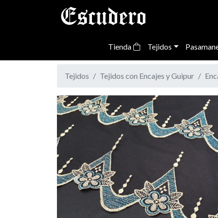
Tienda
Tejidos
Pasamane
Tejidos
Tejidos con Encajes y Guipur
Enc
Previous