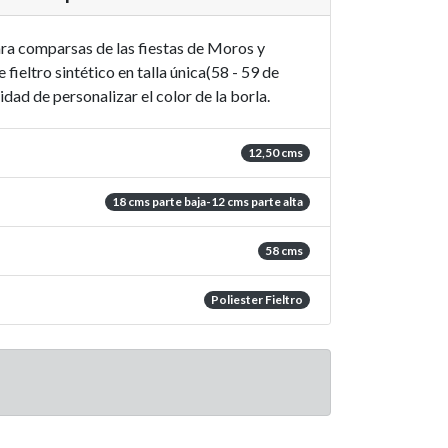
ra comparsas de las fiestas de Moros y
 fieltro sintético en talla única(58 - 59 de
idad de personalizar el color de la borla.
12,50 cms
18 cms parte baja-12 cms parte alta
58 cms
Poliester Fieltro