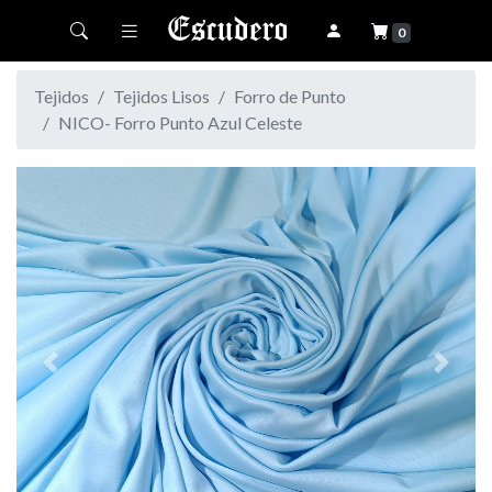
Toggle navigation
0
Tejidos
Tejidos Lisos
Forro de Punto
NICO- Forro Punto Azul Celeste
Previous
Next