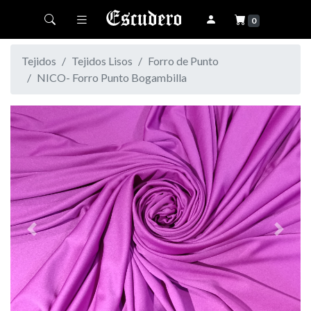
Toggle navigation
0
Tejidos
Tejidos Lisos
Forro de Punto
NICO- Forro Punto Bogambilla
Previous
Next