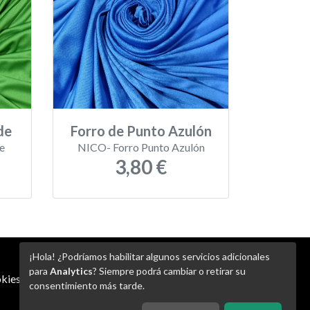
de
Forro de Punto Azulón
e
NICO- Forro Punto Azulón
3,80 €
¡Hola! ¿Podríamos habilitar algunos servicios adicionales
para
Analytics
? Siempre podrá cambiar o retirar su
kies
-
Ajustes de Cookies
consentimiento más tarde.