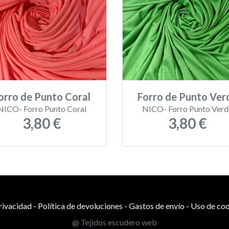
orro de Punto Coral
Forro de Punto Ver
NICO- Forro Punto Coral
NICO- Forro Punto Verd
3,80 €
3,80 €
privacidad
-
Política de devoluciones
-
Gastos de envío
-
Uso de coo
@ Tejidos escudero web