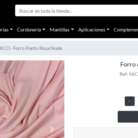
rías
Cordonería
Mantillas
Aplicaciones
Complemen
ICO- Forro Punto Rosa Nude
Forro
Ref: NI
Next