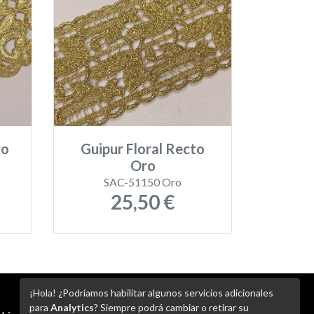
ro
Guipur Floral Recto
Oro
SAC-51150 Oro
25,50 €
¡Hola! ¿Podríamos habilitar algunos servicios adicionales
para
Analytics
? Siempre podrá cambiar o retirar su