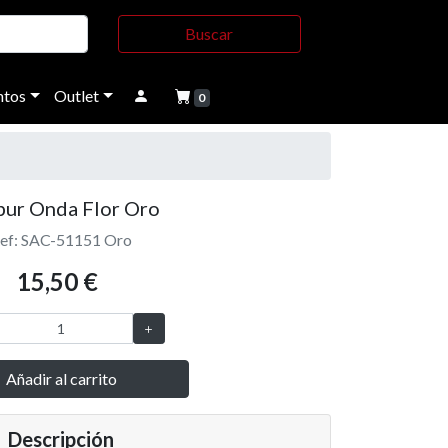
Buscar
tos
Outlet
0
pur Onda Flor Oro
ef: SAC-51151 Oro
15,50 €
Añadir al carrito
Descripción