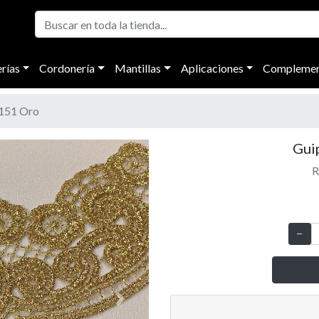
rías
Cordonería
Mantillas
Aplicaciones
Complemen
151 Oro
Gui
R
Next