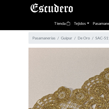
Tienda
Tejidos
Pasamane
Pasamanerías
Guipur
De Oro
SAC-51
Previous