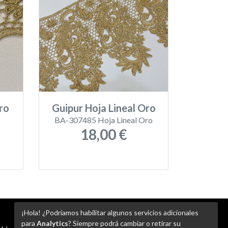
ro
Guipur Hoja Lineal Oro
BA-307485 Hoja Lineal Oro
18,00 €
¡Hola! ¿Podríamos habilitar algunos servicios adicionales
para
Analytics
? Siempre podrá cambiar o retirar su