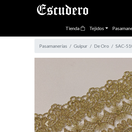
Tienda
Tejidos
Pasamane
Pasamanerías
Guipur
De Oro
SAC-51
Previous