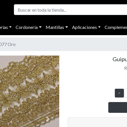
rías
Cordonería
Mantillas
Aplicaciones
Complemen
077 Oro
Guipu
R
Next