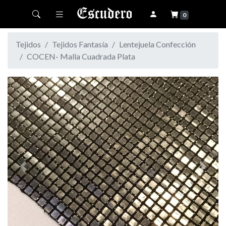
Toggle navigation
0
Tejidos
Tejidos Fantasía
Lentejuela Confección
COCEN- Malla Cuadrada Plata
Previous
Next