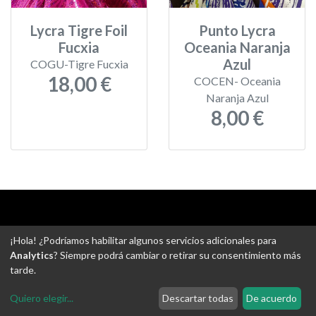
Lycra Tigre Foil
Punto Lycra
Fucxia
Oceania Naranja
Azul
COGU-Tigre Fucxia
18,00 €
COCEN- Oceania
Naranja Azul
8,00 €
Aviso legal
-
Política de privacidad
-
Política de devoluciones
¡Hola! ¿Podríamos habilitar algunos servicios adicionales para
-
Gastos de envío
-
Uso de cookies
-
Ajustes de Cookies
Analytics
? Siempre podrá cambiar o retirar su consentimiento más
tarde.
@ Tejidos escudero web
Quiero elegir
...
Descartar todas
De acuerdo