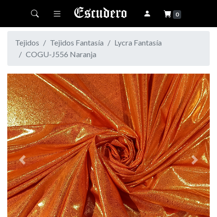
Toggle navigation
0
Tejidos
Tejidos Fantasía
Lycra Fantasía
COGU-J556 Naranja
Previous
Next