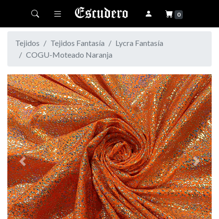
Toggle navigation
0
Tejidos
Tejidos Fantasía
Lycra Fantasía
COGU-Moteado Naranja
Previous
Next